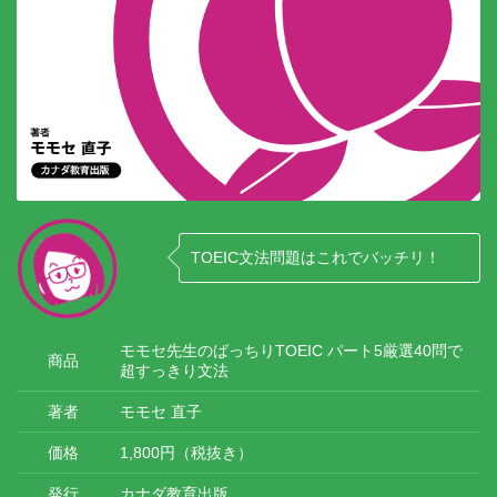
TOEIC文法問題はこれでバッチリ！
モモセ先生のばっちりTOEIC パート5厳選40問で
商品
超すっきり文法
著者
モモセ 直子
価格
1,800円（税抜き）
発行
カナダ教育出版