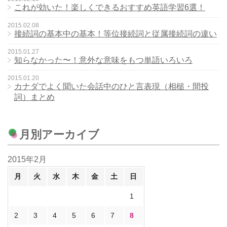
これが効いた！楽しくできるおすすめ英語学習6選！
2015.02.08
接続詞の基本中の基本！等位接続詞と従属接続詞の違い
2015.01.27
知らなかった〜！意外な意味をもつ単語いろいろ
2015.01.20
カナダでよく聞いた会話中のひと言表現（相槌・間投
詞）まとめ
月別アーカイブ
2015年2月
月
火
水
木
金
土
日
1
2
3
4
5
6
7
8