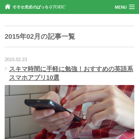
モモセ先生のばっちりTOEIC
MENU
2015年02月の記事一覧
DVDブック購入をご希望の方
2015.02.23
ご質問受付け
スキマ時間に手軽に勉強！おすすめの英語系
スマホアプリ10選
ブログ